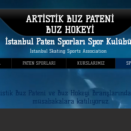
ARTİSTİK BUZ PATENİ
BUZ HOKEYİ
İstanbul Paten Sporları Spor Kulüb
İstanbul Skating Sports Association
A
PATEN SPORLARI
KURSLARIMIZ
S
istik Buz Pateni ve Buz Hokeyi Branşlarında
müsabakalara katılıyoruz.