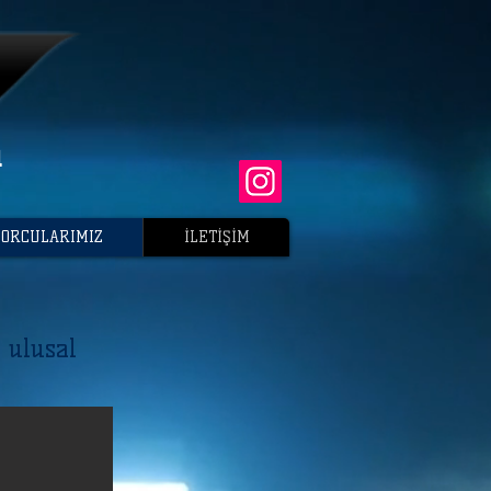
ü
PORCULARIMIZ
İLETİŞİM
 ulusal