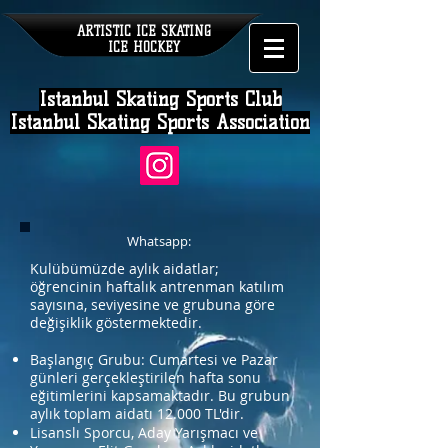
ARTISTIC ICE SKATING
ICE HOCKEY
Istanbul Skating Sports Club
Istanbul Skating Sports Association
Whatsapp:
Kulübümüzde aylık aidatlar;
öğrencinin haftalık antrenman katılım
sayısına, seviyesine ve grubuna göre
değişiklik göstermektedir.
Başlangıç Grubu: Cumartesi ve Pazar
günleri gerçekleştirilen hafta sonu
eğitimlerini kapsamaktadır. Bu grubun
aylık toplam aidatı 12.000 TL'dir.
Lisanslı Sporcu, Aday Yarışmacı ve