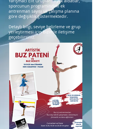
Yarışmacı Elit Grupları: Aylık aidatlar,
sporcunun programındaki ek
antrenman sayısı ve çalışma planına
göre değişiklik göstermektedir.
Detaylı bilgi, seviye belirleme ve grup
yerleştirmesi için bizimle iletişime
geçebilirsiniz.